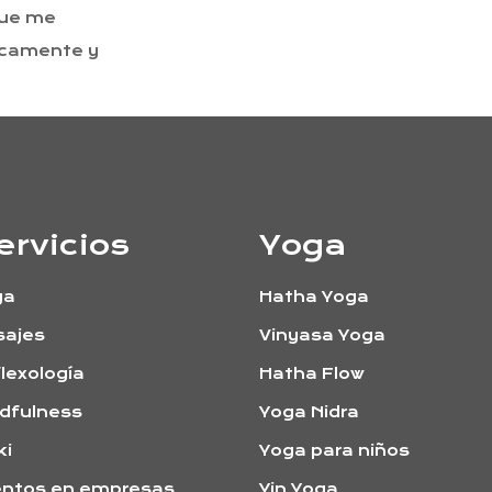
que me
icamente y
ervicios
Yoga
ga
Hatha Yoga
sajes
Vinyasa Yoga
lexología
Hatha Flow
dfulness
Yoga Nidra
ki
Yoga para niños
entos en empresas
Yin Yoga