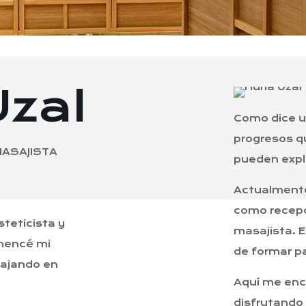
Uzal
Como dice u
progresos q
MASAJISTA
pueden expl
Actualmente
como recepc
steticista y
masajista. 
mencé mi
de formar pa
bajando en
Aquí me enc
disfrutando 