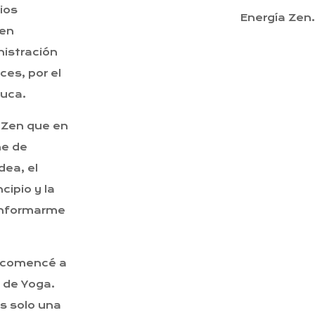
ios
Energía Zen.
 en
istración
es, por el
Luca.
 Zen que en
ne de
dea, el
cipio y la
 informarme
a comencé a
e de Yoga.
es solo una