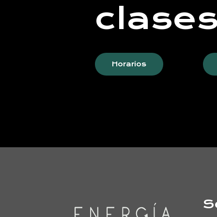
clase
Horarios
S