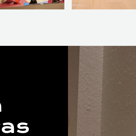
a
ras