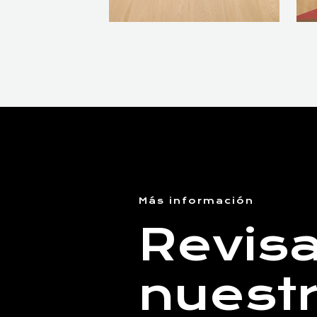
Más información
Revis
nuest