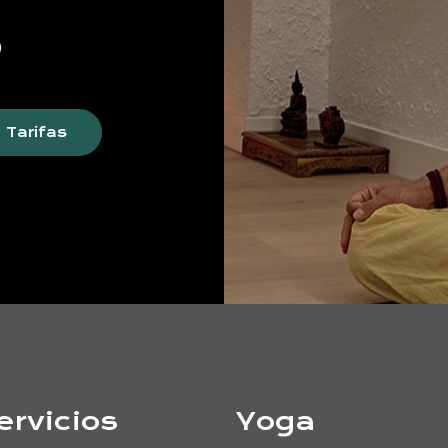
s
Tarifas
ervicios
Yoga